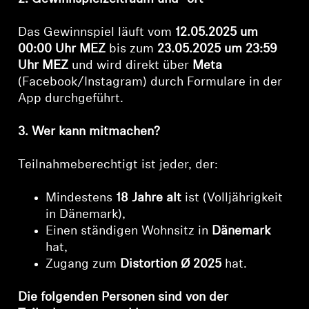
AMBEO Soundbars und Subs
Das Gewinnspiel läuft vom
12.05.2025 um
AMBEO entdecken
00:00 Uhr MEZ
bis zum
23.05.2025 um 23:59
Uhr MEZ
und wird direkt über
Meta
AMBEO Ersatzteile & Zubehör
(Facebook/Instagram) durch Formulare in der
App durchgeführt.
3. Wer kann mitmachen?
Entdecken
Teilnahmeberechtigt ist jeder, der:
Über uns
Mindestens
18 Jahre alt
ist (Volljährigkeit
Innovationen
in Dänemark),
Einen ständigen Wohnsitz in
Dänemark
Soundspace
hat,
Zugang zum
Distortion Ø 2025
hat.
Die folgenden Personen sind von der
Support