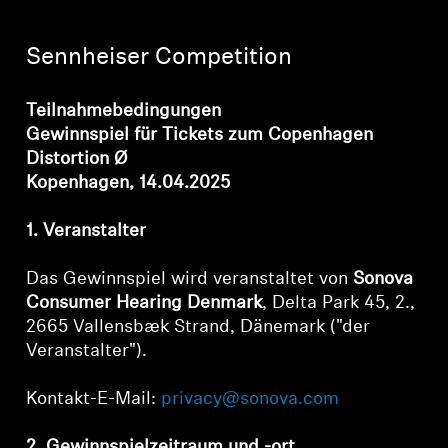
Kopfhörer-Ersatzteile & Zubehör
Sennheiser Competition
Teilnahmebedingungen
Hearing
Gewinnspiel für Tickets zum Copenhagen
Distortion Ø
Hearing
Kopenhagen, 14.04.2025
TV-Kopfhörer
1. Veranstalter
Ressourcen zum Thema Hören
Das Gewinnspiel wird veranstaltet von
Sonova
Consumer Hearing Denmark
, Delta Park 45, 2.,
Original-Hörteile & Zubehör
2665 Vallensbæk Strand, Dänemark ("der
Veranstalter").
Kontakt-E-Mail:
privacy@sonova.com
Soundbars
2. Gewinnspielzeitraum und -ort