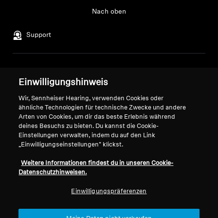
Nach oben
Support
Impressum
Unser Unternehmen
Einwilligungshinweis
Über uns
Vertrag widerrufen
Karriere bei Sonova
Wir, Sennheiser Hearing, verwenden Cookies oder
Pressekontakte
ähnliche Technologien für technische Zwecke und andere
Globale Datenschutzrichtlinie
Arten von Cookies, um dir das beste Erlebnis während
Newsroom
Allgemeine
deines Besuchs zu bieten. Du kannst die Cookie-
Sennheiser Consumer
Geschäftsbedingungen für
Einstellungen verwalten, indem du auf den Link
Markenbotschafter
Online-Verkäufe an Verbraucher
„Einwilligungseinstellungen" klickst.
Koordinierte Richtlinie zur
Weitere Informationen findest du in unseren Cookie-
Offenlegung von Schwachstellen
Datenschutzhinweisen.
Einwilligungspräferenzen