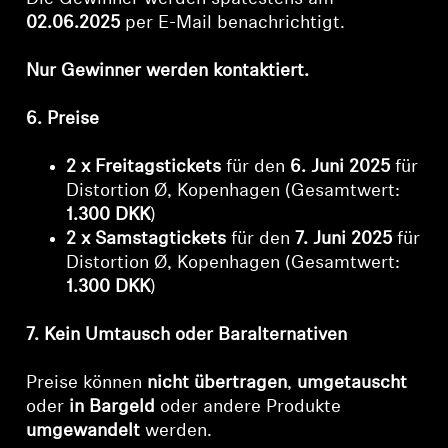
02.06.2025
per E-Mail benachrichtigt.
Nur Gewinner werden kontaktiert.
6. Preise
2 x Freitagstickets
für den
6. Juni 2025
für
Distortion Ø, Kopenhagen (Gesamtwert:
1.300 DKK
)
2 x Samstagtickets
für den
7. Juni 2025
für
Distortion Ø, Kopenhagen (Gesamtwert:
1.300 DKK
)
Anmeldung erforderlich
Melden Sie sich bei Ihrem Konto an, um
7. Kein Umtausch oder Baralternativen
Produkte zu Ihrer Wunschliste hinzuzufügen und
Ihre zuvor gespeicherten Artikel anzuzeigen.
Preise können
nicht übertragen
,
umgetauscht
oder
in Bargeld
oder andere Produkte
Login
umgewandelt
werden.