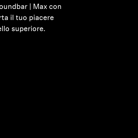
undbar | Max con
a il tuo piacere
llo superiore.