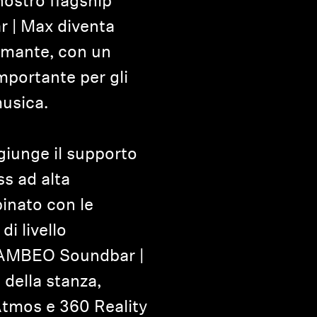
nostro flagship
| Max diventa
rmante, con un
portante per gli
musica.
iunge il supporto
ss ad alta
inato con le
di livello
i AMBEO Soundbar |
 della stanza,
tmos e 360 Reality