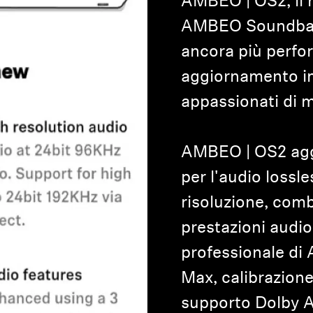
AMBEO | OS2, il 
AMBEO Soundbar 
ancora più perfo
aggiornamento im
appassionati di 
AMBEO | OS2 agg
per l'audio lossle
risoluzione, comb
prestazioni audio 
professionale d
Max, calibrazione
supporto Dolby A