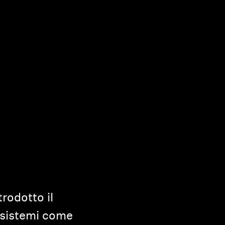
odotto il
osistemi come