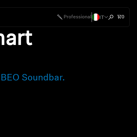
IT
Articol
Professional
0
Apri ricerca
art
AMBEO Soundbar.