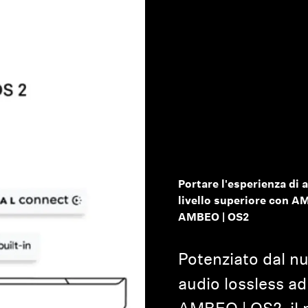
Accesso richiesto
Accedi al tuo account per aggiungere prodotti alla tua lista
Portare l'esperienza di 
dei desideri e visualizzare gli articoli salvati in precedenza.
livello superiore con 
Login
AMBEO | OS2
Potenziato dal n
audio lossless ad 