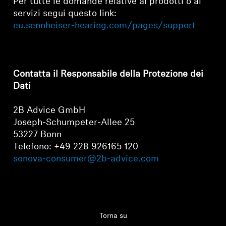
Per tutte le domande relative ai prodotti o ai
AMBEO Soundbar e Sub
servizi segui questo link:
eu.sennheiser-hearing.com/pages/support
Scopri AMBEO
Ricambi e accessori AMBEO
Contatta il Responsabile della Protezione dei
Dati
Esplora
2B Advice GmbH
Joseph-Schumpeter-Allee 25
Chi siamo
53227 Bonn
Accesso richiesto
Telefono: +49 228 926165 120
Innovazioni
sonova-consumer@2b-advice.com
Accedi al tuo account per aggiungere prodotti
alla tua lista dei desideri e visualizzare gli
Sound Space
articoli salvati in precedenza.
Login
Torna su
Assistenza