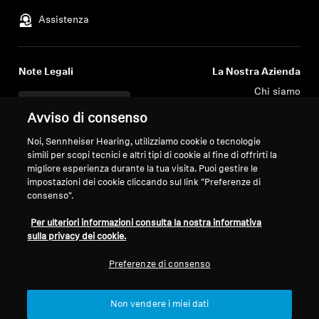
Assistenza
Professional
Note Legali
La Nostra Azienda
Chi siamo
Recedi dal contratto
Carriera in Sonova
Avviso di consenso
Contatti Stampa
Global Privacy Policy
Noi, Sennheiser Hearing, utilizziamo cookie o tecnologie
Sala Stampa
Termini e Condizioni Generali di
simili per scopi tecnici e altri tipi di cookie al fine di offrirti la
Ambassador del Brand
Vendita Online ai Consumatori
migliore esperienza durante la tua visita. Puoi gestire le
Sennheiser Consumer
Informativa sulla Divulgazione
impostazioni dei cookie cliccando sul link "Preferenze di
Coordinata delle Vulnerabilità
consenso".
Per ulteriori informazioni consulta la nostra informativa
sulla privacy dei cookie.
Preferenze di consenso
Colophon
Dichiarazione sull'accessibilità digitale
Impostazioni cookie
© 2026 Sonova Consumer Hearing GmbH
Non vendere i miei dati