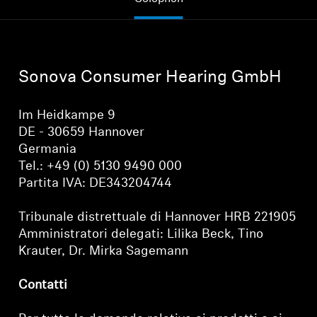
Ricambi e accessori per cuffie
Sonova Consumer Hearing GmbH
Udito
Im Heidkampe 9
Udito per categoria
DE - 30659 Hannover
Germania
Cuffie TV per l'ascolto
Tel.: +49 (0) 5130 9490 000
Partita IVA: DE343204744
Risorse per l'udito
Tribunale distrettuale di Hannover HRB 221905
Ricambi e accessori originali per l'udito
Amministratori delegati: Lilika Beck, Tino
Krauter, Dr. Mirka Sagemann
Contatti
Soundbar