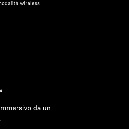
modalità wireless
s
ù immersivo da un
.