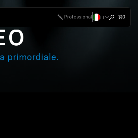
IT
Articol
Professional
0
Apri ricerca
EO-
a primordiale.