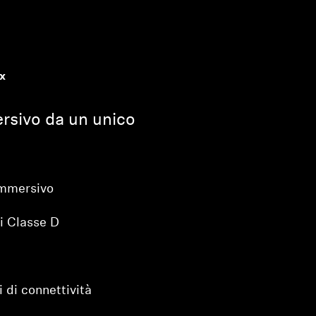
x
ersivo da un unico
mmersivo
di Classe D
i di connettività