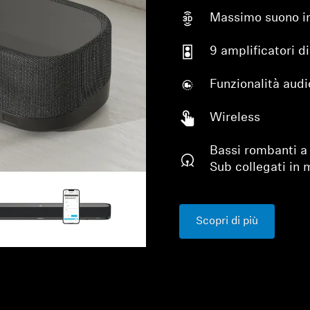
Massimo suono i
9 amplificatori d
Funzionalità audi
Wireless
Bassi rombanti a
Accesso richiesto
Sub collegati in 
Accedi al tuo account per aggiungere prodotti alla tua lista
dei desideri e visualizzare gli articoli salvati in precedenza.
Login
Scopri di più