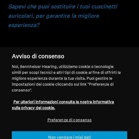
Sapevi che puoi sostituire i tuoi cuscinetti
auricolari, per garantire la migliore
esperienza?
Avviso di consenso
Noi, Sennheiser Hearing, utilizziamo cookie o tecnologie
simili per scopi tecnici e altri tipi di cookie al fine di offrirti la
Torna su
migliore esperienza durante la tua visita. Puoi gestire le
impostazioni dei cookie cliccando sul link "Preferenze di
Assistenza
consenso".
Per ulteriori informazioni consulta la nostra informativa
sulla privacy dei cookie.
Note Legali
La Nostra Azienda
Chi siamo
Preferenze di consenso
Recedi dal contratto
Carriera in Sonova
Contatti Stampa
Informativa sulla Privacy Globale
Non vendere i miei dati