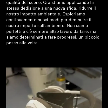
AMBEO Soundbar e Sub
qualità del suono. Ora stiamo applicando la
stessa dedizione a una nuova sfida: ridurre il
nostro impatto ambientale. Esploriamo
Scopri AMBEO
continuamente nuovi modi per diminuire il
nostro impatto sull'ambiente. Non siamo
Ricambi e accessori AMBEO
perfetti e c'è sempre altro lavoro da fare, ma
siamo determinati a fare progressi, un piccolo
passo alla volta.
Esplora
Chi siamo
Innovazioni
Sound Space
Assistenza