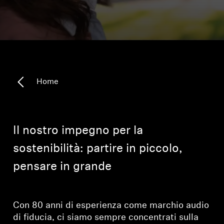
Ricambi e accessori per cuffie
Udito
Home
Udito per categoria
Cuffie TV per l'ascolto
Il nostro impegno per la
Risorse per l'udito
sostenibilità: partire in piccolo,
Ricambi e accessori originali per l'udito
pensare in grande
Soundbar
Con 80 anni di esperienza come marchio audio
di fiducia, ci siamo sempre concentrati sulla