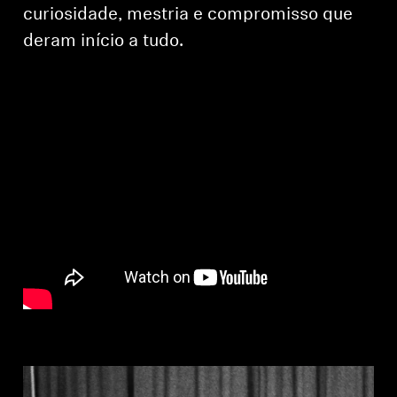
AMBEO Soundbars e Subs
curiosidade, mestria e compromisso que
deram início a tudo.
Descobre a AMBEO
Peças e Acessórios AMBEO
Explorar
Sobre Nós
Inovações
Sound Space
Apoio