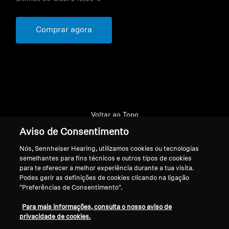
Comprar agora
Voltar ao Topo
Aviso de Consentimento
Apoio
Nós, Sennheiser Hearing, utilizamos cookies ou tecnologias
semelhantes para fins técnicos e outros tipos de cookies
para te oferecer a melhor experiência durante a tua visita.
A Nossa Empresa
Podes gerir as definições de cookies clicando na ligação
Aviso Legal
Resolver contrato
"Preferências de Consentimento".
Sobre Nós
Política Global de Privacidade
Carreira na Sonova
Para mais informações, consulta o nosso aviso de
Termos e Condições Gerais de
Contactos de Imprensa
privacidade de cookies.
Vendas Online a Consumidores
Sala de Imprensa