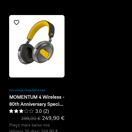
Refurbished
Wireless Headphones
MOMENTUM 4 Wireless -
80th Anniversary Special
3.0
(2)
Edition
249,90 €
299,00 €
Preço mais baixo nos
últimos 30 dias:
249,90 €