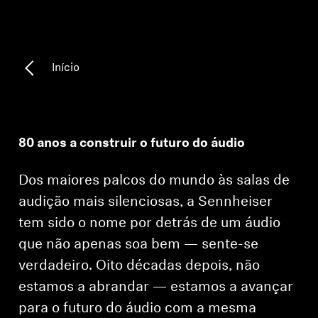
Peças e Acessórios para Auscultadores
Início
Audição
Audição por Categoria
80 anos a construir o futuro do áudio
Auscultadores para Audição de TV
Dos maiores palcos do mundo às salas de
Recursos de Audição
audição mais silenciosas, a Sennheiser
tem sido o nome por detrás de um áudio
Peças e Acessórios Originais para Audição
que não apenas soa bem — sente-se
verdadeiro. Oito décadas depois, não
estamos a abrandar — estamos a avançar
Barras de som
para o futuro do áudio com a mesma