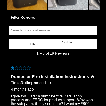
Filter Reviews
Search topics and reviews search region
Sort by
Filters
Most Recent
1
1
–
3 of 19
Reviews
to
3
of
1 out of 5 stars.
19
Dumpster Fire Installation Instructions 🔥
Reviews
TimIsNotImpressed
.
4 months ago
I give this 1 star a dumpster fire installation
process and ZERO for product support. Why won’t
the sub pair with my soundbar? I want my $900