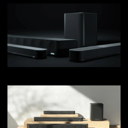
Login required
Log in to your account to add products to your
wishlist and view your previously saved items.
Login