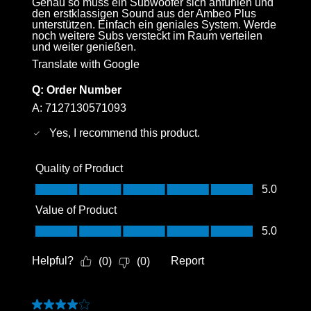
Genau so muss ein Subwoofer sich anfühlen und
den erstklassigen Sound aus der Ambeo Plus
unterstützen. Einfach ein geniales System. Werde
noch weitere Subs versteckt im Raum verteilen
und weiter genießen.
Translate with Google
Q:
Order Number
A:
7127130571093
Yes, I recommend this product.
Quality of Product
Quality of Product, 5.0 out of 5
5.0
Value of Product
Value of Product, 5.0 out of 5
5.0
Helpful?
Report
(
0
)
(
0
)
4 out of 5 stars.