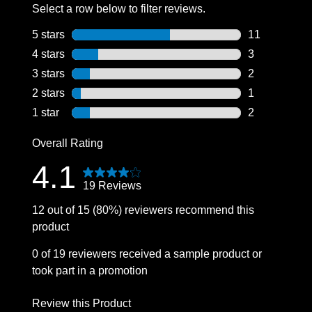
Select a row below to filter reviews.
5 stars
stars
11
11 reviews wi
4 stars
stars
3
3 reviews wit
3 stars
stars
2
2 reviews wit
2 stars
stars
1
1 review with
1 star
stars
2
2 reviews wit
Overall Rating
4.1
19 Reviews
12 out of 15 (80%) reviewers recommend this
product
0 of 19 reviewers received a sample product or
took part in a promotion
Review this Product