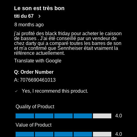
Le son est très bon
titi du 67
8 months ago
j'ai profité des black friday pour acheter le caisson
de basses . J'ai été conseillé par un vendeur de
chez darty qui a comparé toutes les barres de son
et m'a confirmé que Sennheiser était vraiment la
référence actuellement.
Translate with Google
Q:
Order Number
A:
7076690461013
Yes, I recommend this product.
Quality of Product
Quality of Product, 4.0 out of 5
4.0
Value of Product
Value of Product, 4.0 out of 5
4.0