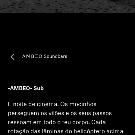
Peças e Acessórios para Auscultadores
Audição
Audição por Categoria
-AMBEO- Soundbars
Auscultadores para Audição de TV
Recursos de Audição
-AMBEO- Sub
Peças e Acessórios Originais para Audição
É noite de cinema. Os mocinhos
perseguem os vilões e os seus passos
ressoam em todo o teu corpo. Cada
Barras de som
rotação das lâminas do helicóptero acima