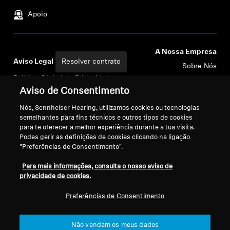
Apoio
A Nossa Empresa
Aviso Legal
Resolver contrato
Sobre Nós
Política Global de Privacidade
Carreira na Sonova
Aviso de Consentimento
Termos e Condições Gerais de
Contactos de Imprensa
Vendas Online a Consumidores
Sala de Imprensa
Nós, Sennheiser Hearing, utilizamos cookies ou tecnologias
Política de Divulgação
Embaixadores da
semelhantes para fins técnicos e outros tipos de cookies
Coordenada de Vulnerabilidades
para te oferecer a melhor experiência durante a tua visita.
Marca Sennheiser
Podes gerir as definições de cookies clicando na ligação
Consumer
"Preferências de Consentimento".
Para mais informações, consulta o nosso aviso de
privacidade de cookies.
Preferências de Consentimento
Ficha Técnica
Definições de Cookies
Declaração de acessibilidade digital
Não vendam os meus dados
© 2026 Sonova Consumer Hearing GmbH