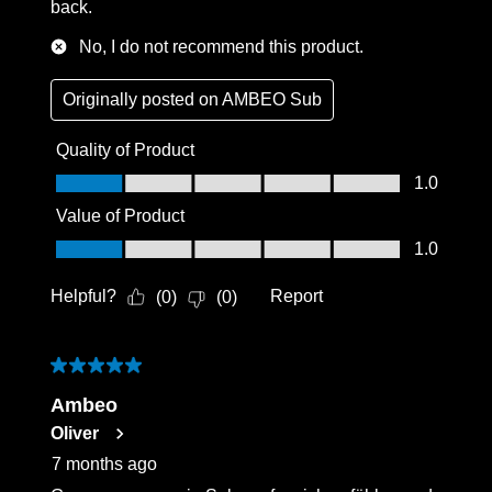
back.
No, I do not recommend this product.
Originally posted on
AMBEO Sub
Quality of Product
Quality of Product, 1.0 out of 5
1.0
Value of Product
Value of Product, 1.0 out of 5
1.0
Helpful?
Report
(
0
)
(
0
)
5 out of 5 stars.
Ambeo
Oliver
7 months ago