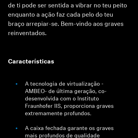
AMBEO Soundbars e Subs
de ti pode ser sentida a vibrar no teu peito
enquanto a ação faz cada pelo do teu
Descobre a AMBEO
braço arrepiar-se. Bem-vindo aos graves
reinventados.
Peças e Acessórios AMBEO
Explorar
Características
Sobre Nós
A tecnologia de virtualização -
AMBEO- de última geração, co-
Inovações
desenvolvida com o Instituto
Fraunhofer IIS, proporciona graves
Sound Space
extremamente profundos.
A caixa fechada garante os graves
Apoio
mais profundos de qualidade