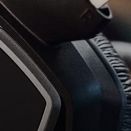
Peças e Acessórios para Auscultadores
Audição
Audição por Categoria
Auscultadores para Audição de TV
Recursos de Audição
Peças e Acessórios Originais para Audição
Barras de som