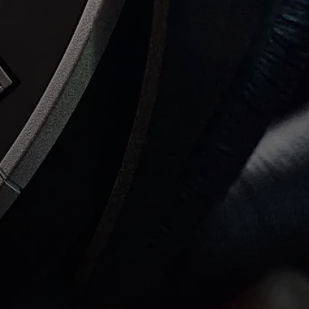
AMBEO Soundbars e Subs
Descobre a AMBEO
Peças e Acessórios AMBEO
Explorar
Sobre Nós
Inovações
Sound Space
Apoio