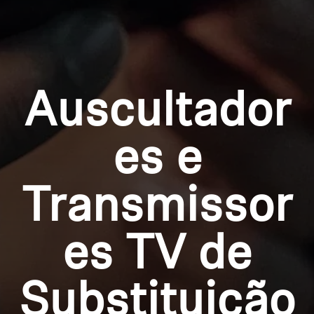
Profissional
Login required
Log in to your account to add products to your
wishlist and view your previously saved items.
Auscultador
Login
es e
Transmissor
es TV de
Substituição