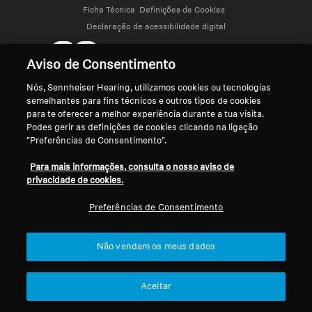
Ficha Técnica
Definições de Cookies
Peças e Acessórios para Auscultadores
Declaração de acessibilidade digital
© 2026 Sonova Consumer Hearing GmbH
Aviso de Consentimento
Audição
Nós, Sennheiser Hearing, utilizamos cookies ou tecnologias
Aceitamos:
semelhantes para fins técnicos e outros tipos de cookies
para te oferecer a melhor experiência durante a tua visita.
Audição por Categoria
Podes gerir as definições de cookies clicando na ligação
"Preferências de Consentimento".
Auscultadores para Audição de TV
Para mais informações, consulta o nosso aviso de
privacidade de cookies.
Recursos de Audição
Preferências de Consentimento
Peças e Acessórios Originais para Audição
Não vendam os meus dados
Barras de som
Aceitar