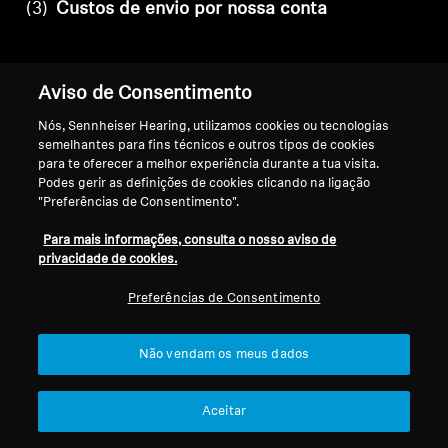
(3)
Custos de envio por nossa conta
Aviso de Consentimento
De acordo com o n.º 2 do artigo 6.º acima
Nós, Sennheiser Hearing, utilizamos cookies ou tecnologias
referido, assumimos os custos de envio da
semelhantes para fins técnicos e outros tipos de cookies
devolução após a rescisão do contrato, caso
para te oferecer a melhor experiência durante a tua visita.
o Cliente utilize a etiqueta de devolução
Podes gerir as definições de cookies clicando na ligação
gratuita. O Cliente pode descarregar a
"Preferências de Consentimento".
etiqueta de devolução online no nosso
Para mais informações, consulta o nosso aviso de
portal de devoluções.
privacidade de cookies.
Preferências de Consentimento
(4)
Não há direito de rescisão
Não vendam os meus dados
Tem em atenção que o direito legal de
Aceitar
revogação não se aplica a todos os
produtos. Em particular, o direito de