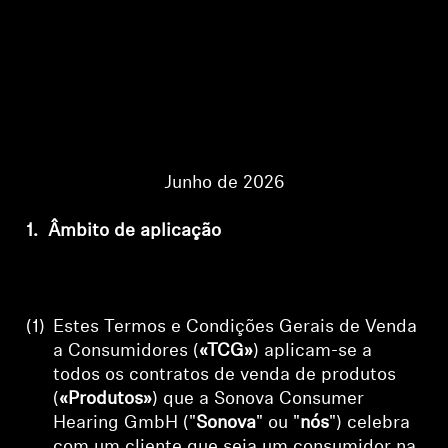
AMBEO Soundbars e Subs
Descobre a AMBEO
Peças e Acessórios AMBEO
Junho de 2026
Explorar
1.
Âmbito de aplicação
Sobre Nós
Inovações
(1)
Estes Termos e Condições Gerais de Venda
Sound Space
a Consumidores (
«TCG»
) aplicam-se a
todos os contratos de venda de produtos
(
«Produtos»
) que
a Sonova Consumer
Hearing GmbH
("
Sonova
" ou "
nós
") celebra
Apoio
com um cliente que seja um consumidor na