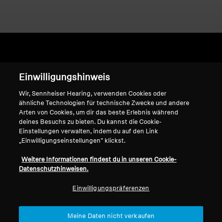
Home
Einwilligungshinweis
Wir, Sennheiser Hearing, verwenden Cookies oder
ähnliche Technologien für technische Zwecke und andere
Arten von Cookies, um dir das beste Erlebnis während
Schwarz Graphit
deines Besuchs zu bieten. Du kannst die Cookie-
Einstellungen verwalten, indem du auf den Link
„Einwilligungseinstellungen" klickst.
Sortieren
Weitere Informationen findest du in unseren Cookie-
Datenschutzhinweisen.
Einwilligungspräferenzen
Meine Daten nicht verkaufen