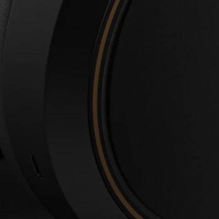
Anmeldung erforderlich
Melden Sie sich bei Ihrem Konto an, um Produkte zu Ihrer
Wunschliste hinzuzufügen und Ihre zuvor gespeicherten
Artikel anzuzeigen.
Login