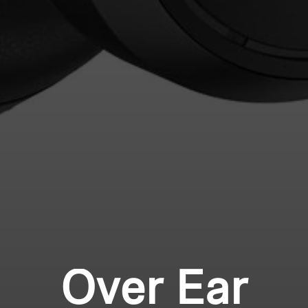
Over Ear