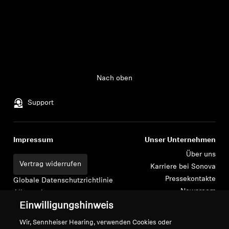
Kopfhörer-Ersatzteile & Zubehör
Hearing
Nach oben
Hearing
Support
TV-Kopfhörer
Ressourcen zum Thema Hören
Impressum
Unser Unternehmen
Über uns
Vertrag widerrufen
Original-Hörteile & Zubehör
Karriere bei Sonova
Pressekontakte
Globale Datenschutzrichtlinie
Newsroom
Allgemeine
Sennheiser Consumer
Geschäftsbedingungen für
Einwilligungshinweis
Soundbars
Markenbotschafter
Online-Verkäufe an Verbraucher
Wir, Sennheiser Hearing, verwenden Cookies oder