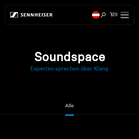
Zum Inhalt springen
Artikel i
0
Suchfenster öffn
Kopfhörer
Konnektivität
Soundspace
Experten sprechen über Klang
Style
Verwendungszweck
Serie
Alle
Bluetooth Dongles
Empfohlene Kopfhörer