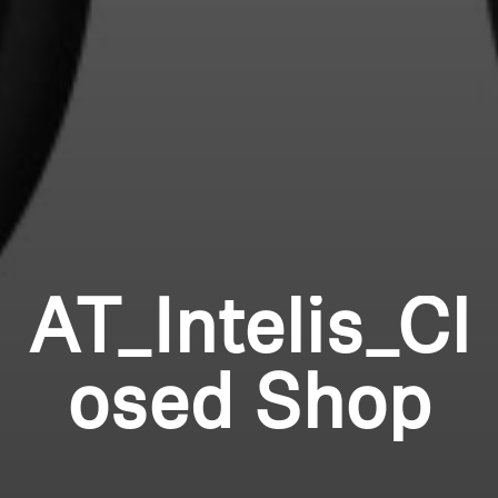
AT_Intelis_Cl
osed Shop