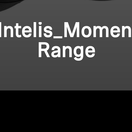
Intelis_Mome
Range