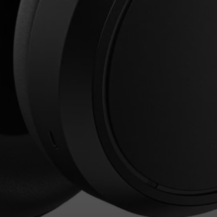
Anmeldung erforderlich
Melden Sie sich bei Ihrem Konto an, um Produkte zu Ihrer
Wunschliste hinzuzufügen und Ihre zuvor gespeicherten
Artikel anzuzeigen.
Login