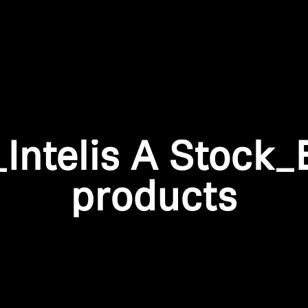
Anmeldung erforderlich
Melden Sie sich bei Ihrem Konto an, um Produkte zu Ihrer
Intelis A Stock
Wunschliste hinzuzufügen und Ihre zuvor gespeicherten
Artikel anzuzeigen.
products
Login