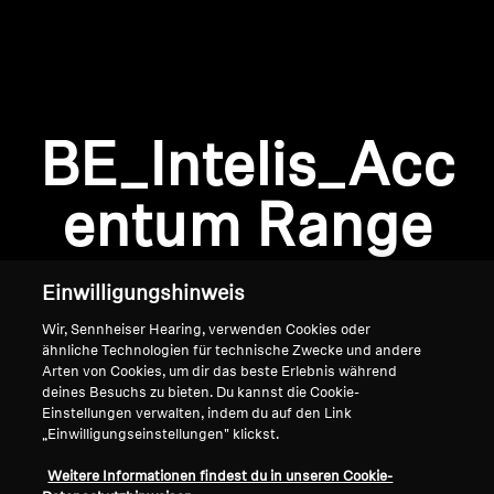
AMBEO Soundbars und Subs
AMBEO entdecken
AMBEO Ersatzteile & Zubehör
Anmeldung erforderlich
BE_Intelis_Acc
Melden Sie sich bei Ihrem Konto an, um
Produkte zu Ihrer Wunschliste hinzuzufügen und
entum Range
Entdecken
Ihre zuvor gespeicherten Artikel anzuzeigen.
Login
Über uns
Einwilligungshinweis
Innovationen
Wir, Sennheiser Hearing, verwenden Cookies oder
ähnliche Technologien für technische Zwecke und andere
Arten von Cookies, um dir das beste Erlebnis während
Soundspace
deines Besuchs zu bieten. Du kannst die Cookie-
Einstellungen verwalten, indem du auf den Link
„Einwilligungseinstellungen" klickst.
Home
Support
Weitere Informationen findest du in unseren Cookie-