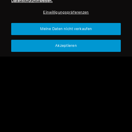
Datenschutzhinweisen.
Professionell
Einwilligungspräferenzen
Nach oben
Meine Daten nicht verkaufen
Support
Akzeptieren
Impressum
Unser Unternehmen
Über uns
Vertrag widerrufen
Karriere bei Sonova
Pressekontakte
Globale Datenschutzrichtlinie
Newsroom
Allgemeine
Sennheiser Consumer
Geschäftsbedingungen für
Markenbotschafter
Online-Verkäufe an Verbraucher
Coordinated Vulnerability
Disclosure Policy