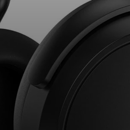
AMBEO Soundbars und Subs
AMBEO entdecken
AMBEO Ersatzteile & Zubehör
Explore
Über uns
Innovationen
Soundspace
Support