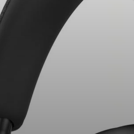
Kopfhörer-Ersatzteile & Zubehör
Hearing
Hearing
TV-Kopfhörer
Ressourcen zum Thema Hören
Original-Hörteile & Zubehör
Soundbars