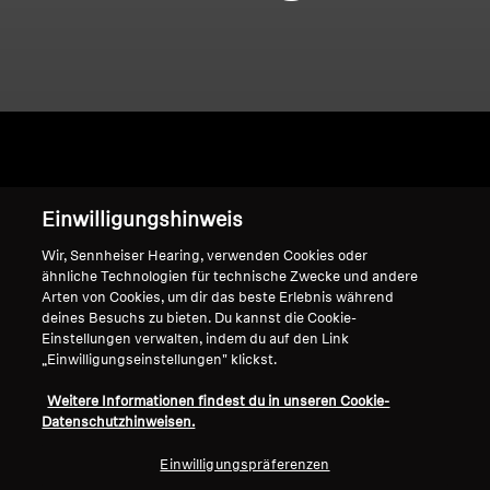
Home
Einwilligungshinweis
Wir, Sennheiser Hearing, verwenden Cookies oder
ähnliche Technologien für technische Zwecke und andere
Arten von Cookies, um dir das beste Erlebnis während
BE_Intelis_Momentum
deines Besuchs zu bieten. Du kannst die Cookie-
Einstellungen verwalten, indem du auf den Link
Range
„Einwilligungseinstellungen" klickst.
Weitere Informationen findest du in unseren Cookie-
Datenschutzhinweisen.
Sortieren
Einwilligungspräferenzen