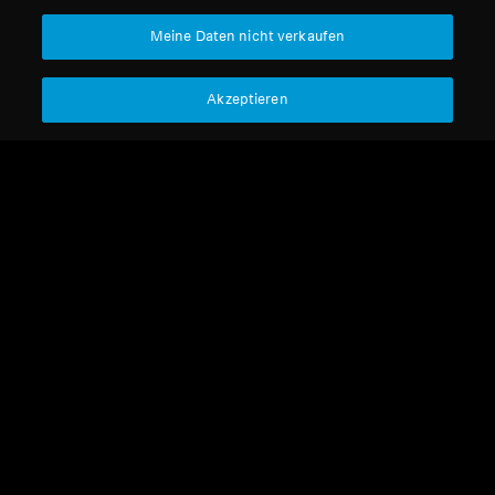
Meine Daten nicht verkaufen
Akzeptieren
Refurbished
Kabellose Kopfhörer
MOMENTUM 4 Wireless
4.4
(533)
199,99 €
369,90 €
Niedrigster Preis in den
letzten 30 Tagen:
249,90 €