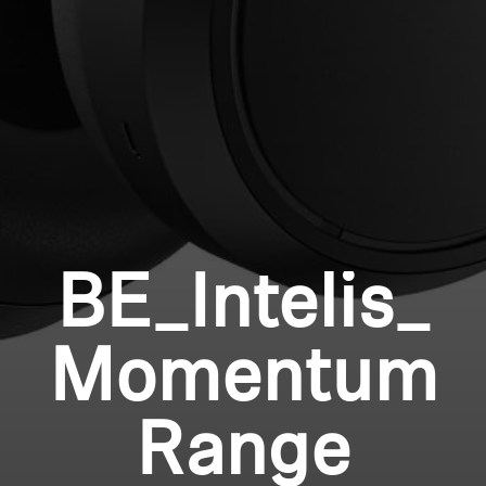
Professionell
Anmeldung erforderlich
Melden Sie sich bei Ihrem Konto an, um
Produkte zu Ihrer Wunschliste hinzuzufügen und
Ihre zuvor gespeicherten Artikel anzuzeigen.
Login
BE_Intelis_
Momentum
Range