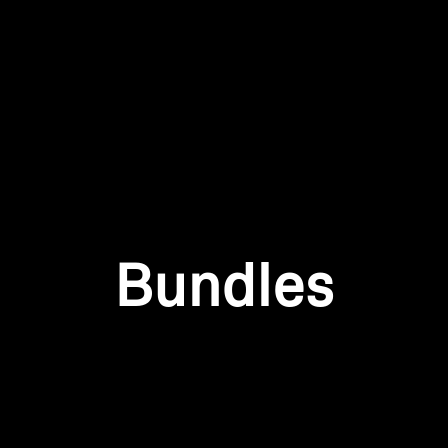
Anmeldung erforderlich
Melden Sie sich bei Ihrem Konto an, um Produkte zu Ihrer
Wunschliste hinzuzufügen und Ihre zuvor gespeicherten
Artikel anzuzeigen.
Bundles
Login