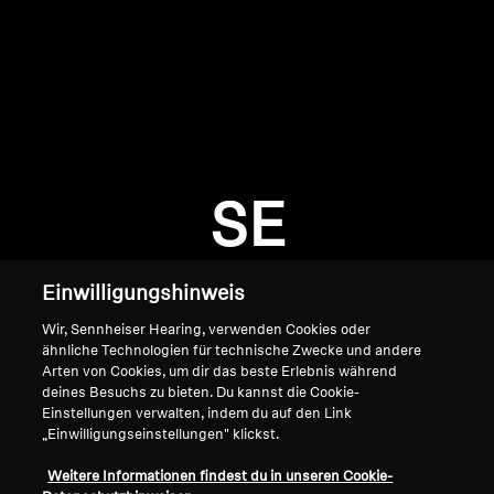
AMBEO Soundbars und Subs
AMBEO entdecken
AMBEO Ersatzteile & Zubehör
Anmeldung erforderlich
Melden Sie sich bei Ihrem Konto an, um
Produkte zu Ihrer Wunschliste hinzuzufügen und
SE
Entdecken
Ihre zuvor gespeicherten Artikel anzuzeigen.
Login
Über uns
Einwilligungshinweis
Innovationen
Wir, Sennheiser Hearing, verwenden Cookies oder
ähnliche Technologien für technische Zwecke und andere
Arten von Cookies, um dir das beste Erlebnis während
Soundspace
deines Besuchs zu bieten. Du kannst die Cookie-
Einstellungen verwalten, indem du auf den Link
„Einwilligungseinstellungen" klickst.
Home
Support
Weitere Informationen findest du in unseren Cookie-