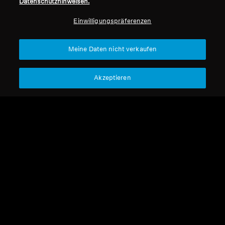
Datenschutzhinweisen.
Professionell
Einwilligungspräferenzen
Nach oben
Meine Daten nicht verkaufen
Support
Akzeptieren
Impressum
Unser Unternehmen
Über uns
Vertrag widerrufen
Karriere bei Sonova
Pressekontakte
Globale Datenschutzrichtlinie
Newsroom
Allgemeine
Sennheiser Consumer
Geschäftsbedingungen für
Markenbotschafter
Online-Verkäufe an Verbraucher
Koordinierte Richtlinie zur
Offenlegung von Schwachstellen