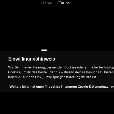
Home
Taupe
Taupe
Einwilligungshinweis
Wir, Sennheiser Hearing, verwenden Cookies oder ähnliche Technolo
Cookies, um dir das beste Erlebnis während deines Besuchs zu bieten
indem du auf den Link „Einwilligungseinstellungen" klickst.
Weitere Informationen findest du in unseren Cookie-Datenschutzhin