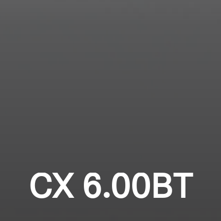
Professionell
Anmeldung erforderlich
Melden Sie sich bei Ihrem Konto an, um
Produkte zu Ihrer Wunschliste hinzuzufügen und
Ihre zuvor gespeicherten Artikel anzuzeigen.
Login
CX 6.00BT