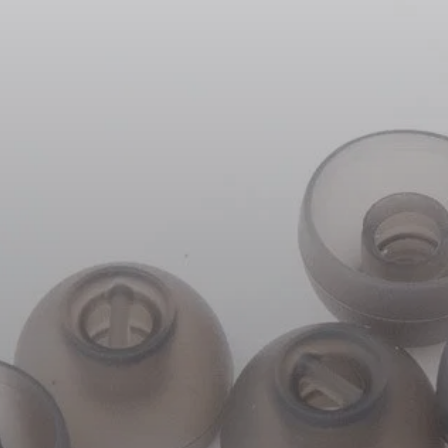
Kopfhörer-Ersatzteile & Zubehör
Hearing
Hearing
TV-Kopfhörer
Ressourcen zum Thema Hören
Original-Hörteile & Zubehör
Soundbars