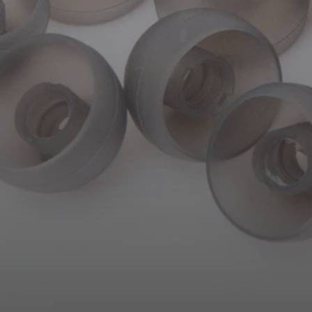
AMBEO Soundbars und Subs
AMBEO entdecken
AMBEO Ersatzteile & Zubehör
Entdecken
Über uns
Innovationen
Soundspace
Support