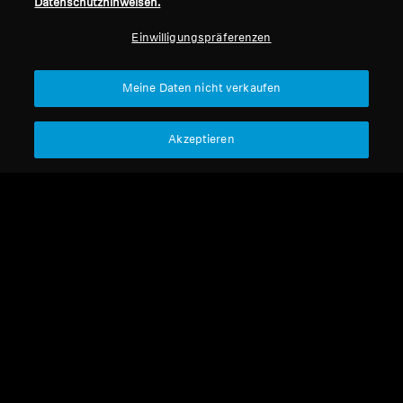
Datenschutzhinweisen.
Professionell
Einwilligungspräferenzen
Nach oben
Meine Daten nicht verkaufen
Support
Akzeptieren
Impressum
Unser Unternehmen
Über uns
Vertrag widerrufen
Karriere bei Sonova
Pressekontakte
Globale Datenschutzrichtlinie
Newsroom
Allgemeine
Sennheiser Consumer
Geschäftsbedingungen für
Markenbotschafter
Online-Verkäufe an Verbraucher
Koordinierte Richtlinie zur
Offenlegung von Schwachstellen