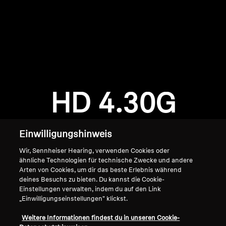
AMBEO Soundbars und Subs
AMBEO entdecken
AMBEO Ersatzteile & Zubehör
Anmeldung erforderlich
Melden Sie sich bei Ihrem Konto an, um
Produkte zu Ihrer Wunschliste hinzuzufügen und
HD 4.30G
Entdecken
Ihre zuvor gespeicherten Artikel anzuzeigen.
Login
Über uns
Einwilligungshinweis
Innovationen
Wir, Sennheiser Hearing, verwenden Cookies oder
ähnliche Technologien für technische Zwecke und andere
Arten von Cookies, um dir das beste Erlebnis während
Soundspace
deines Besuchs zu bieten. Du kannst die Cookie-
Einstellungen verwalten, indem du auf den Link
„Einwilligungseinstellungen" klickst.
Home
Support
Weitere Informationen findest du in unseren Cookie-