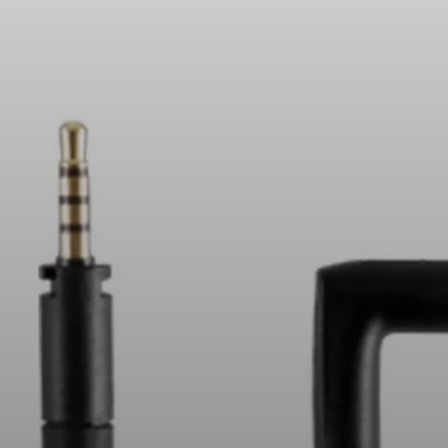
Kopfhörer-Ersatzteile & Zubehör
Hearing
Hearing
TV-Kopfhörer
Ressourcen zum Thema Hören
Original-Hörteile & Zubehör
Soundbars