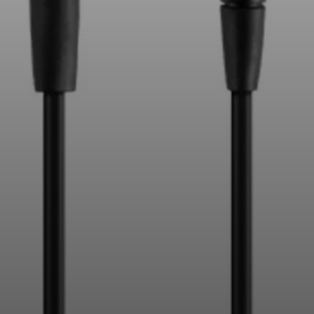
AMBEO Soundbars und Subs
AMBEO entdecken
AMBEO Ersatzteile & Zubehör
Entdecken
Über uns
Innovationen
Soundspace
Support