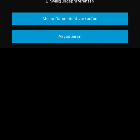
Einwilligungspräferenzen
Meine Daten nicht verkaufen
Akzeptieren
Refurbished
Refurbished
Ersatzteile und Zubehör
Ersatzteile und Zubehör
Audiokabel für HD 450BT
Ohrpolster für HD 450BT
14,99 €
19,90 €
Niedrigster Preis in den
Niedrigster Preis in den
letzten 30 Tagen:
14,99 €
letzten 30 Tagen:
19,90 €
Nicht verfügbar
Nicht verfügbar