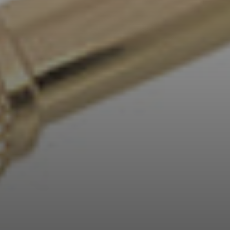
AMBEO Soundbars und Subs
AMBEO entdecken
AMBEO Ersatzteile & Zubehör
Entdecken
Über uns
Innovationen
Soundspace
Support