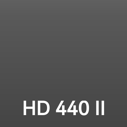
Professionell
Anmeldung erforderlich
Melden Sie sich bei Ihrem Konto an, um
Produkte zu Ihrer Wunschliste hinzuzufügen und
Ihre zuvor gespeicherten Artikel anzuzeigen.
Login
HD 440 II