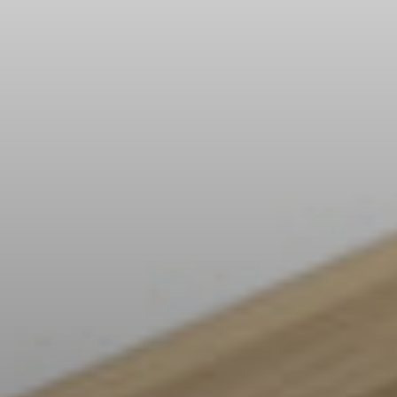
Kopfhörer-Ersatzteile & Zubehör
Hearing
Hearing
TV-Kopfhörer
Ressourcen zum Thema Hören
Original-Hörteile & Zubehör
Soundbars