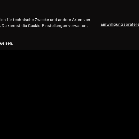
gien für technische Zwecke und andere Arten von
Einwilligungspräfer
. Du kannst die Cookie-Einstellungen verwalten,
weisen.
Refurbished
Ref
Ersatzteile und Zubehör
Ersat
Kabel für HD 500 Serie, 1,80 m, 3,5 mm
Velo