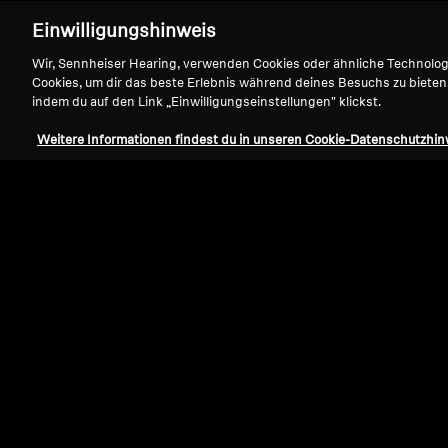
Einwilligungshinweis
Wir, Sennheiser Hearing, verwenden Cookies oder ähnliche Technolo
Cookies, um dir das beste Erlebnis während deines Besuchs zu bieten
indem du auf den Link „Einwilligungseinstellungen" klickst.
Weitere Informationen findest du in unseren Cookie-Datenschutzhin
Refurbished
Ersatzteile und Zubehör
Velours-Ohrpolster für HD 500 Serie,