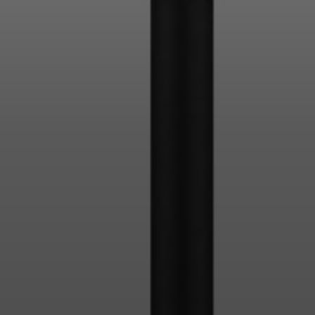
Anmeldung erforderlich
Melden Sie sich bei Ihrem Konto an, um Produkte zu Ihrer
Wunschliste hinzuzufügen und Ihre zuvor gespeicherten
Artikel anzuzeigen.
Login