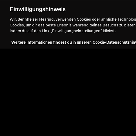
Einwilligungshinweis
Wir, Sennheiser Hearing, verwenden Cookies oder ähnliche Technolo
Cookies, um dir das beste Erlebnis während deines Besuchs zu bieten
indem du auf den Link „Einwilligungseinstellungen" klickst.
Weitere Informationen findest du in unseren Cookie-Datenschutzhin
Refurbished
Ersatzteile und Zubehör
Kabel für HD 500 Serie, 1,80 m, 3,5 m