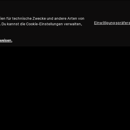
gien für technische Zwecke und andere Arten von
Einwilligungspräfer
. Du kannst die Cookie-Einstellungen verwalten,
weisen.
Refurbished
Ref
Ersatzteile und Zubehör
Ersat
m
Kunstleder-Ohrpolster für HD 620S,
Kabe