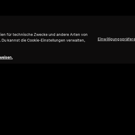
gien für technische Zwecke und andere Arten von
Einwilligungspräfer
. Du kannst die Cookie-Einstellungen verwalten,
weisen.
Refurbished
Ref
Ersatzteile und Zubehör
Ersat