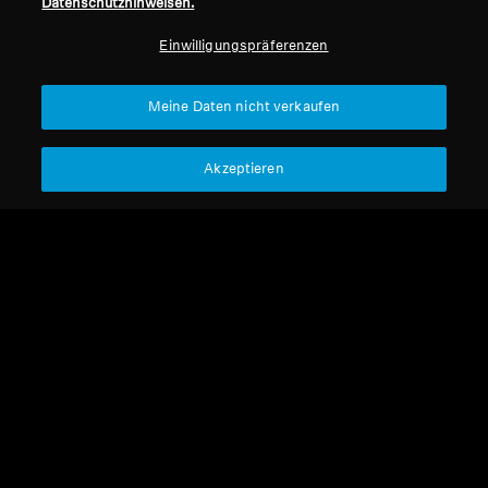
Datenschutzhinweisen.
Professionell
Einwilligungspräferenzen
Nach oben
Meine Daten nicht verkaufen
Support
Akzeptieren
Impressum
Unser Unternehmen
Über uns
Vertrag widerrufen
Karriere bei Sonova
Pressekontakte
Globale Datenschutzrichtlinie
Newsroom
Allgemeine
Sennheiser Consumer
Geschäftsbedingungen für
Markenbotschafter
Online-Verkäufe an Verbraucher
Koordinierte Richtlinie zur
Offenlegung von Schwachstellen