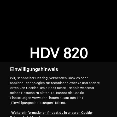
AMBEO Soundbars und Subs
AMBEO entdecken
AMBEO Ersatzteile & Zubehör
Anmeldung erforderlich
Melden Sie sich bei Ihrem Konto an, um
Produkte zu Ihrer Wunschliste hinzuzufügen und
HDV 820
Entdecken
Ihre zuvor gespeicherten Artikel anzuzeigen.
Login
Über uns
Einwilligungshinweis
Innovationen
Wir, Sennheiser Hearing, verwenden Cookies oder
ähnliche Technologien für technische Zwecke und andere
Arten von Cookies, um dir das beste Erlebnis während
Soundspace
deines Besuchs zu bieten. Du kannst die Cookie-
Einstellungen verwalten, indem du auf den Link
„Einwilligungseinstellungen" klickst.
Home
Support
Weitere Informationen findest du in unseren Cookie-