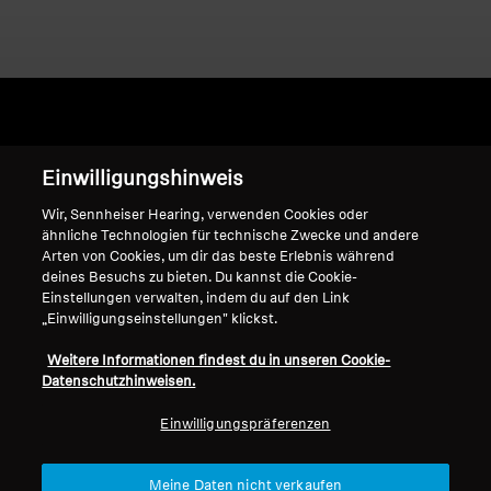
Home
Einwilligungshinweis
Wir, Sennheiser Hearing, verwenden Cookies oder
ähnliche Technologien für technische Zwecke und andere
Arten von Cookies, um dir das beste Erlebnis während
IS 410TV
deines Besuchs zu bieten. Du kannst die Cookie-
Einstellungen verwalten, indem du auf den Link
„Einwilligungseinstellungen" klickst.
Sortieren
Weitere Informationen findest du in unseren Cookie-
Datenschutzhinweisen.
Einwilligungspräferenzen
Meine Daten nicht verkaufen