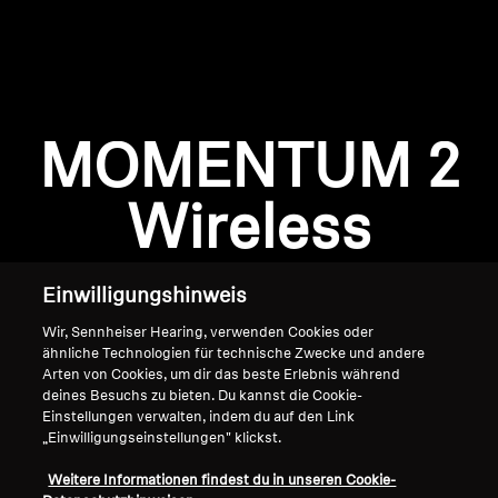
AMBEO Soundbars und Subs
AMBEO entdecken
AMBEO Ersatzteile & Zubehör
Anmeldung erforderlich
MOMENTUM 2
Melden Sie sich bei Ihrem Konto an, um
Produkte zu Ihrer Wunschliste hinzuzufügen und
Wireless
Entdecken
Ihre zuvor gespeicherten Artikel anzuzeigen.
Login
Über uns
Einwilligungshinweis
Innovationen
Wir, Sennheiser Hearing, verwenden Cookies oder
ähnliche Technologien für technische Zwecke und andere
Arten von Cookies, um dir das beste Erlebnis während
Soundspace
deines Besuchs zu bieten. Du kannst die Cookie-
Einstellungen verwalten, indem du auf den Link
„Einwilligungseinstellungen" klickst.
Home
Support
Weitere Informationen findest du in unseren Cookie-