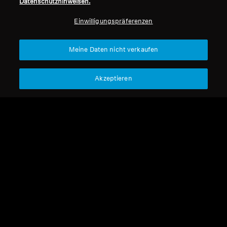
Datenschutzhinweisen.
Professionell
Einwilligungspräferenzen
Nach oben
Meine Daten nicht verkaufen
Support
Akzeptieren
Impressum
Unser Unternehmen
Über uns
Vertrag widerrufen
Karriere bei Sonova
Pressekontakte
Globale Datenschutzrichtlinie
Newsroom
Allgemeine
Sennheiser Consumer
Geschäftsbedingungen für
Markenbotschafter
Online-Verkäufe an Verbraucher
Koordinierte Richtlinie zur
Offenlegung von Schwachstellen