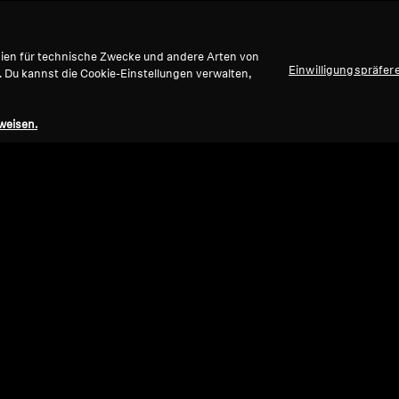
gien für technische Zwecke und andere Arten von
Einwilligungspräfer
. Du kannst die Cookie-Einstellungen verwalten,
weisen.
Refurbished
Ref
Ersatzteile und Zubehör
Ersat
/
wireless Empfänger für Flex 5000, 3,5-
Ohrp