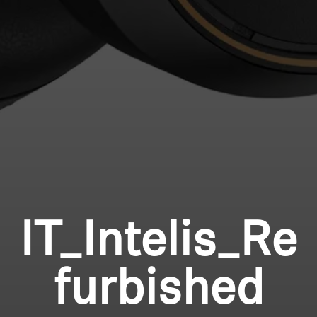
IT_Intelis_Re
furbished