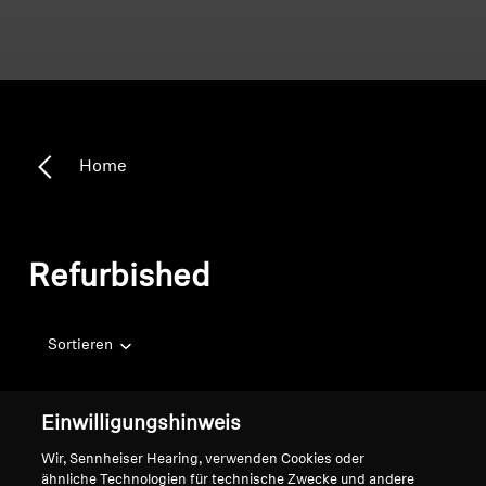
Home
Refurbished
Sortieren
Einwilligungshinweis
Wir, Sennheiser Hearing, verwenden Cookies oder
ähnliche Technologien für technische Zwecke und andere