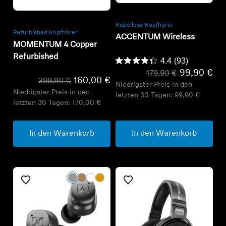
Refurbished
Kabellose Kopfhörer
Refurbished Kopfhörer
ACCENTUM Wireless
MOMENTUM 4 Copper
Refurbished
4.4
(93)
99,90 €
179,90 €
160,00 €
399,90 €
Niedrigster Preis in den
Niedrigster Preis in den
letzten 30 Tagen:
99,90 €
letzten 30 Tagen:
170,00 €
In den Warenkorb
In den Warenkorb