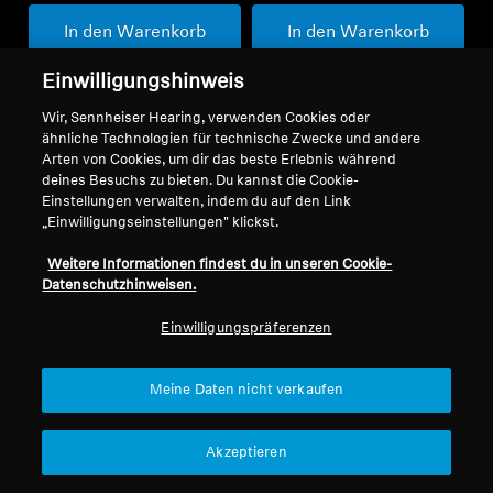
In den Warenkorb
In den Warenkorb
Einwilligungshinweis
Wir, Sennheiser Hearing, verwenden Cookies oder
ähnliche Technologien für technische Zwecke und andere
Arten von Cookies, um dir das beste Erlebnis während
deines Besuchs zu bieten. Du kannst die Cookie-
Einstellungen verwalten, indem du auf den Link
„Einwilligungseinstellungen" klickst.
Weitere Informationen findest du in unseren Cookie-
Datenschutzhinweisen.
Einwilligungspräferenzen
Refurbished
Refurbished
Meine Daten nicht verkaufen
MOMENTUM 5 Wireless
Ersatzteile und Zubehör
BTD 700
5.0
(40)
Akzeptieren
399,90 €