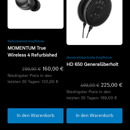
Refurbished
Refurbished
Refurbished Kopfhörer
MOMENTUM True
Wireless 4 Refurbished
Generalüberholte Kopfhörer
HD 650 Generalüberholt
160,00 €
299,90 €
Niedrigster Preis in den
letzten 30 Tagen:
120,00 €
225,00 €
499,00 €
Niedrigster Preis in den
letzten 30 Tagen:
189,00 €
In den Warenkorb
In den Warenkorb