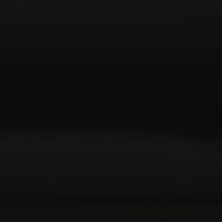
AMBEO Soundbars und Subs
AMBEO entdecken
AMBEO Ersatzteile & Zubehör
Entdecken
Über uns
Innovationen
Soundspace
Support