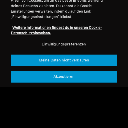
Arten von Cookies, um dir das beste Erlebnis während
deines Besuchs zu bieten. Du kannst die Cookie-
Einstellungen verwalten, indem du auf den Link
„Einwilligungseinstellungen" klickst.
Weitere Informationen findest du in unseren Cookie-
Datenschutzhinweisen.
Einwilligungspräferenzen
Meine Daten nicht verkaufen
Refurbished
Refurbished
Akzeptieren
CX True Wireless
Refurbished Kopfhörer
MOMENTUM Sport
Refurbished
Refurbished
28,95 €
129,00 €
135,00 €
Niedrigster Preis in den
329,90 €
letzten 30 Tagen:
28,95 €
Niedrigster Preis in den
letzten 30 Tagen:
135,00 €