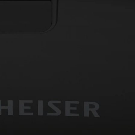
Kopfhörer-Ersatzteile & Zubehör
Hearing
Hearing
TV-Kopfhörer
Ressourcen zum Thema Hören
Original-Hörteile & Zubehör
Soundbars