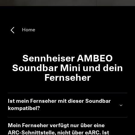
Kopfhörer-Ersatzteile & Zubehör
Home
Hearing
Hearing
Sennheiser AMBEO
TV-Kopfhörer
Soundbar Mini und dein
Fernseher
Ressourcen zum Thema Hören
Original-Hörteile & Zubehör
Ist mein Fernseher mit dieser Soundbar
kompatibel?
Soundbars
Mein Fernseher verfügt nur über eine
ARC-Schnittstelle, nicht über eARC. Ist