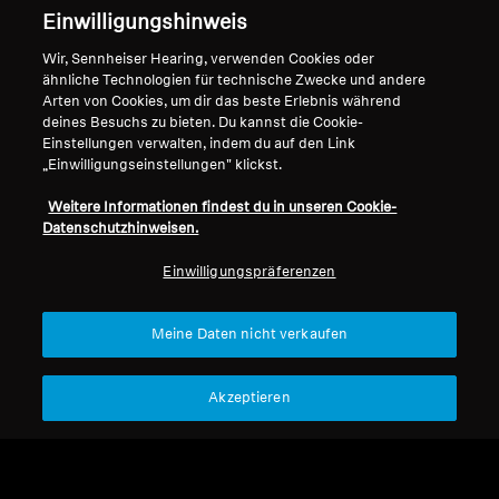
Einwilligungshinweis
Support
Wir, Sennheiser Hearing, verwenden Cookies oder
ähnliche Technologien für technische Zwecke und andere
Arten von Cookies, um dir das beste Erlebnis während
Impressum
Unser Unternehmen
deines Besuchs zu bieten. Du kannst die Cookie-
Einstellungen verwalten, indem du auf den Link
Über uns
„Einwilligungseinstellungen" klickst.
Vertrag widerrufen
Karriere bei Sonova
Pressekontakte
Globale Datenschutzrichtlinie
Weitere Informationen findest du in unseren Cookie-
Newsroom
Datenschutzhinweisen.
Allgemeine
Sennheiser Consumer
Geschäftsbedingungen für
Einwilligungspräferenzen
Markenbotschafter
Online-Verkäufe an Verbraucher
Koordinierte Richtlinie zur
Meine Daten nicht verkaufen
Offenlegung von Schwachstellen
Akzeptieren
Impressum
Cookie-Einstellungen
Erklärung zur digitalen Barrierefreiheit