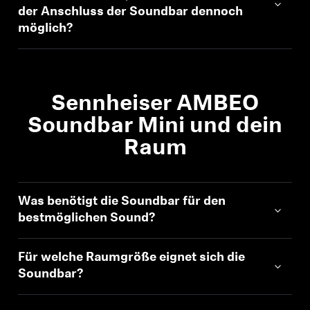
AMBEO Soundbars und Subs
der Anschluss der Soundbar dennoch
möglich?
AMBEO entdecken
AMBEO Ersatzteile & Zubehör
Sennheiser AMBEO
Soundbar Mini und dein
Entdecken
Raum
Über uns
Was benötigt die Soundbar für den
Innovationen
bestmöglichen Sound?
Soundspace
Für welche Raumgröße eignet sich die
Soundbar?
Support