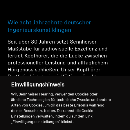
Wie acht Jahrzehnte deutscher
Ingenieurskunst klingen
Seit über 80 Jahren setzt Sennheiser
Maßstäbe für audiovisuelle Exzellenz und
fertigt Kopfhörer, die die Lücke zwischen
professioneller Leistung und alltäglichem
Hörgenuss schließen. Unser Kopfhörer-
Portfolio bietet ein vielfältiges Spektrum an
Styles, von den von Kritikern gefeierten
Einwilligungshinweis
audiophilen Legenden bis hin zu
Wir, Sennheiser Hearing, verwenden Cookies oder
preisgekrönten wireless-Innovationen, alle
ähnliche Technologien für technische Zwecke und andere
vereint durch unser Markenzeichen: das
Arten von Cookies, um dir das beste Erlebnis während
Engagement, die Zukunft des Audios zu
deines Besuchs zu bieten. Du kannst die Cookie-
Einstellungen verwalten, indem du auf den Link
gestalten.
„Einwilligungseinstellungen" klickst.