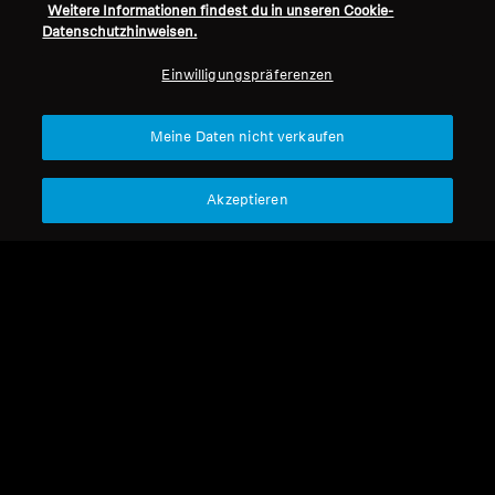
Weitere Informationen findest du in unseren Cookie-
Datenschutzhinweisen.
Alle Kopfhörer
Einwilligungspräferenzen
Sortieren
Meine Daten nicht verkaufen
Akzeptieren
Refurbished
Refurbished
wireless Headphones
Kabellose Kopfhörer