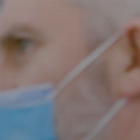
Kopfhörer-Ersatzteile & Zubehör
Hearing
Hearing
TV-Kopfhörer
Ressourcen zum Thema Hören
Original-Hörteile & Zubehör
Soundbars