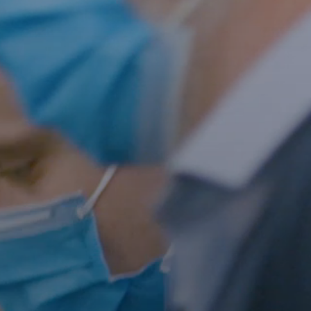
AMBEO Soundbars und Subs
AMBEO entdecken
AMBEO Ersatzteile & Zubehör
Entdecken
Über uns
Innovationen
Soundspace
Support