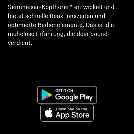
AMBEO Soundbars und Subs
Sennheiser-Kopfhörer* entwickelt und
bietet schnelle Reaktionszeiten und
AMBEO entdecken
optimierte Bedienelemente. Das ist die
AMBEO Ersatzteile & Zubehör
mühelose Erfahrung, die dein Sound
verdient.
Entdecken
Über uns
Innovationen
Soundspace
Support