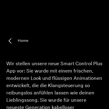
Kopfhörer-Ersatzteile & Zubehör
Hearing
Hearing
Home
TV-Kopfhörer
Wir stellen unsere neue Smart Control Plus
Ressourcen zum Thema Hören
App vor: Sie wurde mit einem frischen,
modernen Look und flüssigen Animationen
Original-Hörteile & Zubehör
entwickelt, die die Klangsteuerung so
reibungslos anfühlen lassen wie deinen
Soundbars
Lieblingssong. Sie wurde für unsere
neueste Generation kabelloser