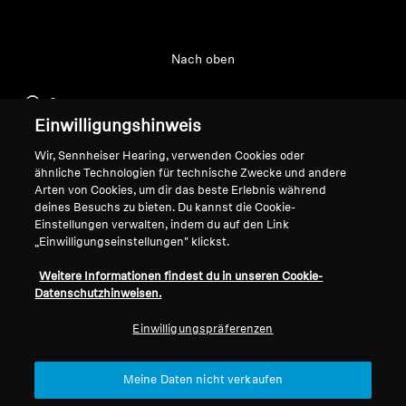
Nach oben
Support
Einwilligungshinweis
Wir, Sennheiser Hearing, verwenden Cookies oder
Impressum
Unser Unternehmen
ähnliche Technologien für technische Zwecke und andere
Arten von Cookies, um dir das beste Erlebnis während
Über uns
deines Besuchs zu bieten. Du kannst die Cookie-
Vertrag widerrufen
Karriere bei Sonova
Einstellungen verwalten, indem du auf den Link
Smart Control Plus
Globale Datenschutzrichtlinie
„Einwilligungseinstellungen" klickst.
Datenschutzerklärung
Allgemeine
Weitere Informationen findest du in unseren Cookie-
Pressekontakte
Geschäftsbedingungen für
Datenschutzhinweisen.
Newsroom
Online-Verkäufe an Verbraucher
Sennheiser Consumer
Smart Control Plus
Einwilligungspräferenzen
Markenbotschafter
Datenschutzerklärung
Koordinierte Richtlinie zur
Meine Daten nicht verkaufen
Offenlegung von Schwachstellen