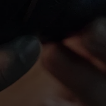
Anmeldung erforderlich
Melden Sie sich bei Ihrem Konto an, um Produkte zu Ihrer
Wunschliste hinzuzufügen und Ihre zuvor gespeicherten
Artikel anzuzeigen.
Login