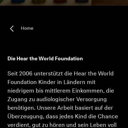
Kopfhörer-Ersatzteile & Zubehör
Home
Hearing
Hearing
Die Hear the World Foundation
TV-Kopfhörer
Seit 2006 unterstützt die Hear the World
Ressourcen zum Thema Hören
Foundation Kinder in Ländern mit
niedrigem bis mittlerem Einkommen, die
Original-Hörteile & Zubehör
Zugang zu audiologischer Versorgung
benötigen. Unsere Arbeit basiert auf der
Soundbars
Überzeugung, dass jedes Kind die Chance
verdient, gut zu hören und sein Leben voll