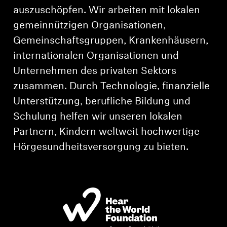
AMBEO Soundbars und Subs
auszuschöpfen. Wir arbeiten mit lokalen
gemeinnützigen Organisationen,
AMBEO entdecken
Gemeinschaftsgruppen, Krankenhäusern,
internationalen Organisationen und
AMBEO Ersatzteile & Zubehör
Unternehmen des privaten Sektors
zusammen. Durch Technologie, finanzielle
Entdecken
Unterstützung, berufliche Bildung und
Schulung helfen wir unseren lokalen
Über uns
Partnern, Kindern weltweit hochwertige
Hörgesundheitsversorgung zu bieten.
Innovationen
Soundspace
Support