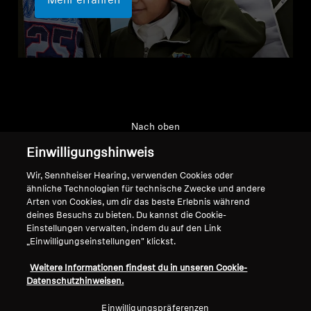
Mehr erfahren
Nach oben
Einwilligungshinweis
Support
Wir, Sennheiser Hearing, verwenden Cookies oder
ähnliche Technologien für technische Zwecke und andere
Arten von Cookies, um dir das beste Erlebnis während
Impressum
Unser Unternehmen
deines Besuchs zu bieten. Du kannst die Cookie-
Einstellungen verwalten, indem du auf den Link
Über uns
„Einwilligungseinstellungen" klickst.
Vertrag widerrufen
Karriere bei Sonova
Pressekontakte
Globale Datenschutzrichtlinie
Weitere Informationen findest du in unseren Cookie-
Newsroom
Datenschutzhinweisen.
Allgemeine
Sennheiser Consumer
Geschäftsbedingungen für
Einwilligungspräferenzen