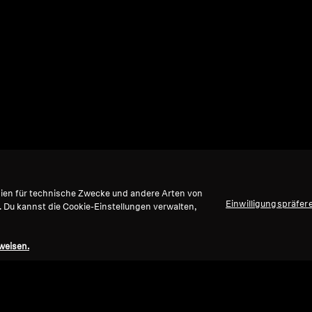
gien für technische Zwecke und andere Arten von
Einwilligungspräfer
. Du kannst die Cookie-Einstellungen verwalten,
weisen.