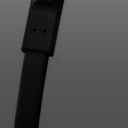
Anmeldung erforderlich
Melden Sie sich bei Ihrem Konto an, um Produkte zu Ihrer
Wunschliste hinzuzufügen und Ihre zuvor gespeicherten
Artikel anzuzeigen.
Login