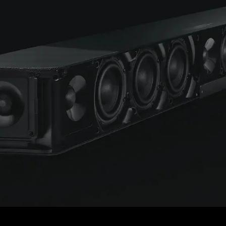
Anmeldung erforderlich
Melden Sie sich bei Ihrem Konto an, um Produkte zu Ihrer
Wunschliste hinzuzufügen und Ihre zuvor gespeicherten
Artikel anzuzeigen.
Login