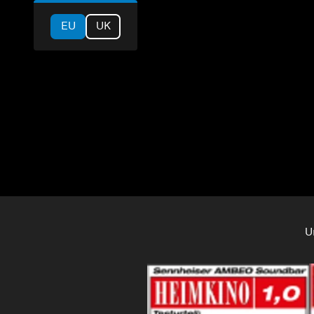
EU
UK
U