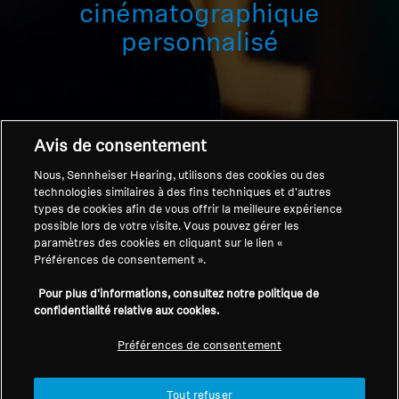
cinématographique
Professionnel
personnalisé
Avis de consentement
Nous, Sennheiser Hearing, utilisons des cookies ou des
technologies similaires à des fins techniques et d'autres
types de cookies afin de vous offrir la meilleure expérience
Accueil
possible lors de votre visite. Vous pouvez gérer les
paramètres des cookies en cliquant sur le lien «
Préférences de consentement ».
Pour plus d'informations, consultez notre politique de
Redonnez vie à vos médias préférés
confidentialité relative aux cookies.
Les systèmes d'écoute TV Sennheiser
Préférences de consentement
résolvent les « guerres de volume » grâce à un
contrôle du volume personnalisé et
indépendant
et une
latence quasi nulle
pour
Tout refuser