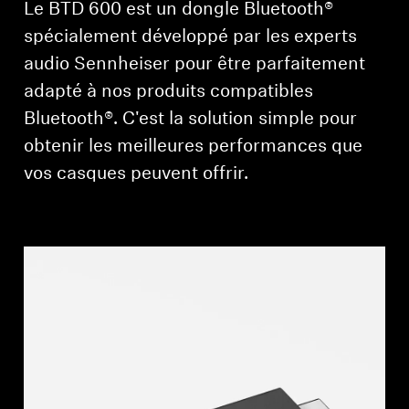
Barres de son et caissons de basses AMBEO
Le BTD 600 est un dongle Bluetooth®
spécialement développé par les experts
Découvrez AMBEO
audio Sennheiser pour être parfaitement
adapté à nos produits compatibles
Pièces et accessoires AMBEO
Bluetooth®. C'est la solution simple pour
obtenir les meilleures performances que
vos casques peuvent offrir.
Découvrir
À propos de nous
Innovations
Sound Space
Support