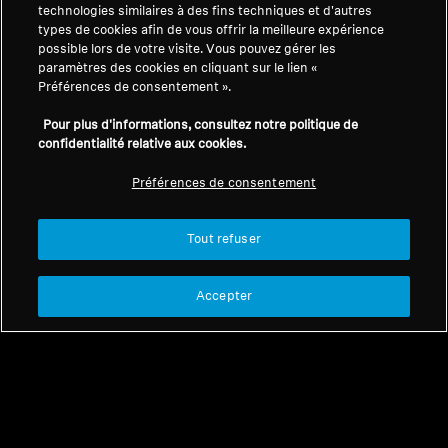
technologies similaires à des fins techniques et d'autres
À propos de nous
types de cookies afin de vous offrir la meilleure expérience
Se rétracter du contrat
Carrières chez Sonova
possible lors de votre visite. Vous pouvez gérer les
Contacts presse
Politique de confidentialité
paramètres des cookies en cliquant sur le lien «
Salle de presse
Préférences de consentement ».
globale
Ambassadeurs de la
Conditions générales de vente en
Pour plus d'informations, consultez notre politique de
marque Sennheiser
ligne pour les consommateurs
confidentialité relative aux cookies.
Consumer
Politique de divulgation
Préférences de consentement
coordonnée des vulnérabilités
Tout refuser
Informations légales
Accepter
Paramètres des cookies
Déclaration d'accessibilité numérique
© 2026 Sonova Consumer Hearing GmbH
Nous acceptons :