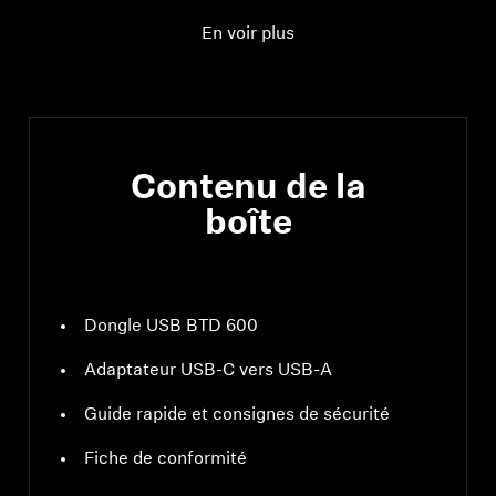
transmission
MHz ; GFSK, π/4
DQPSK / 8DPSK
En voir plus
Profils pris en charge
A2DP, AVRCP, HFP
Contenu de la
boîte
Dongle USB BTD 600
Adaptateur USB-C vers USB-A
Guide rapide et consignes de sécurité
Fiche de conformité