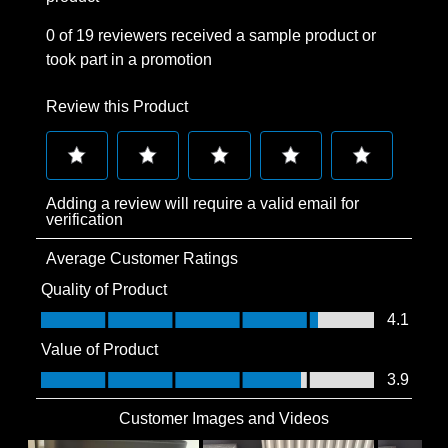
0 of 19 reviewers received a sample product or
took part in a promotion
Review this Product
Select
Select
Select
Select
Select
Adding a review will require a valid email for
to
to
to
to
to
verification
rate
rate
rate
rate
rate
Average Customer Ratings
the
the
the
the
the
item
item
item
item
item
Quality of Product
with
with
with
with
with
Quality of Product, 4.1 out of 5
4.1
1
2
3
4
5
Value of Product
star.
stars.
stars.
stars.
stars.
Value of Product, 3.9 out of 5
3.9
This
This
This
This
This
action
action
action
action
action
Customer Images and Videos
will
will
will
will
will