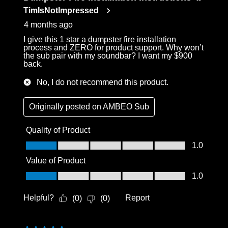
Reviews
TimIsNotImpressed
.
4 months ago
I give this 1 star a dumpster fire installation
process and ZERO for product support. Why won’t
the sub pair with my soundbar? I want my $900
back.
No, I do not recommend this product.
Originally posted on
AMBEO Sub
Quality of Product
Quality of Product, 1.0 out of 5
1.0
Value of Product
Value of Product, 1.0 out of 5
1.0
Helpful?
Report
(
0
)
(
0
)