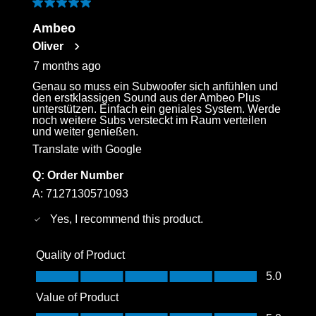
5 out of 5 stars.
Ambeo
Oliver
7 months ago
Genau so muss ein Subwoofer sich anfühlen und
den erstklassigen Sound aus der Ambeo Plus
unterstützen. Einfach ein geniales System. Werde
noch weitere Subs versteckt im Raum verteilen
und weiter genießen.
Translate with Google
Q:
Order Number
A:
7127130571093
Yes, I recommend this product.
Quality of Product
Quality of Product, 5.0 out of 5
5.0
Value of Product
Value of Product, 5.0 out of 5