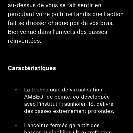
Barres de son et caissons de basses AMBEO
au-dessus de vous se fait sentir en
percutant votre poitrine tandis que l'action
Découvrez AMBEO
fait se dresser chaque poil de vos bras.
Bienvenue dans l'univers des basses
Pièces et accessoires AMBEO
réinventées.
Découvrir
Caractéristiques
À propos de nous
Innovations
La technologie de virtualisation -
AMBEO- de pointe, co-développée
Sound Space
avec l'institut Fraunhofer IIS, délivre
des basses extrêmement profondes.
L'enceinte fermée garantit des
Support
basses audiophiles ultra-profondes