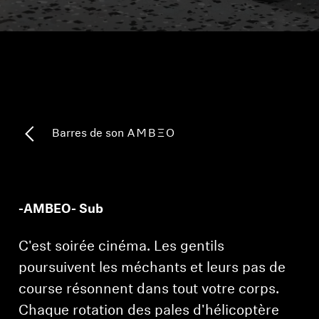
Pièces et accessoires
Audition
L'audition par catégorie
Barres de son -AMBEO-
Casques TV Hearing
Ressources auditives
-AMBEO- Sub
Pièces et accessoires Hearing d'origine
C'est soirée cinéma. Les gentils
poursuivent les méchants et leurs pas de
course résonnent dans tout votre corps.
Barres de son
Chaque rotation des pales d'hélicoptère