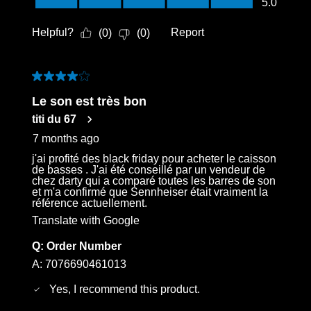
5.0
Helpful?
Report
(
0
)
(
0
)
4 out of 5 stars.
Le son est très bon
titi du 67
7 months ago
j'ai profité des black friday pour acheter le caisson
de basses . J'ai été conseillé par un vendeur de
chez darty qui a comparé toutes les barres de son
et m'a confirmé que Sennheiser était vraiment la
référence actuellement.
Translate with Google
Q:
Order Number
A:
7076690461013
Yes, I recommend this product.