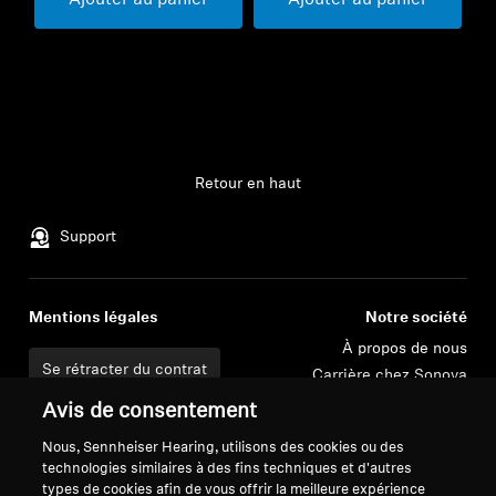
Ajouter au panier
Ajouter au panier
Retour en haut
Support
Mentions légales
Notre société
À propos de nous
Se rétracter du contrat
Carrière chez Sonova
Contacts presse
Politique de confidentialité
Avis de consentement
Salle de presse
globale
Nous, Sennheiser Hearing, utilisons des cookies ou des
Ambassadeurs de la
Conditions générales de vente en
technologies similaires à des fins techniques et d'autres
marque Sennheiser
ligne aux consommateurs
types de cookies afin de vous offrir la meilleure expérience