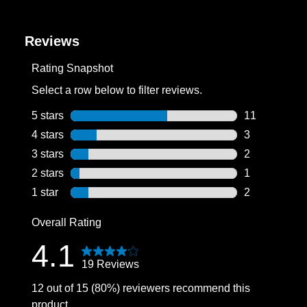
Reviews
Rating Snapshot
Select a row below to filter reviews.
5 stars
stars
11
11 reviews wi
4 stars
stars
3
3 reviews wit
3 stars
stars
2
2 reviews wit
2 stars
stars
1
1 review with
1 star
stars
2
2 reviews wit
Overall Rating
4.1
19 Reviews
12 out of 15 (80%) reviewers recommend this
product