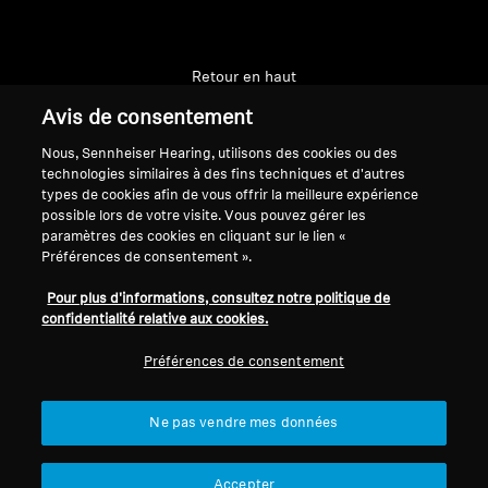
Retour en haut
Avis de consentement
Support
Nous, Sennheiser Hearing, utilisons des cookies ou des
technologies similaires à des fins techniques et d'autres
types de cookies afin de vous offrir la meilleure expérience
Mentions légales
Notre société
possible lors de votre visite. Vous pouvez gérer les
paramètres des cookies en cliquant sur le lien «
À propos de nous
Préférences de consentement ».
Se rétracter du contrat
Carrière chez Sonova
Contacts presse
Politique de confidentialité
Pour plus d'informations, consultez notre politique de
Salle de presse
confidentialité relative aux cookies.
globale
Ambassadeurs de la
Conditions générales de vente en
Préférences de consentement
marque Sennheiser
ligne aux consommateurs
Consumer
Politique de divulgation
Ne pas vendre mes données
coordonnée des vulnérabilités
Accepter