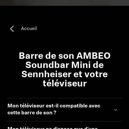
Pièces et accessoires
Accueil
Audition
L'audition par catégorie
Barre de son AMBEO
Casques TV Hearing
Soundbar Mini de
Sennheiser et votre
Ressources auditives
téléviseur
Pièces et accessoires Hearing d'origine
Mon téléviseur est-il compatible avec
cette barre de son ?
Barres de son