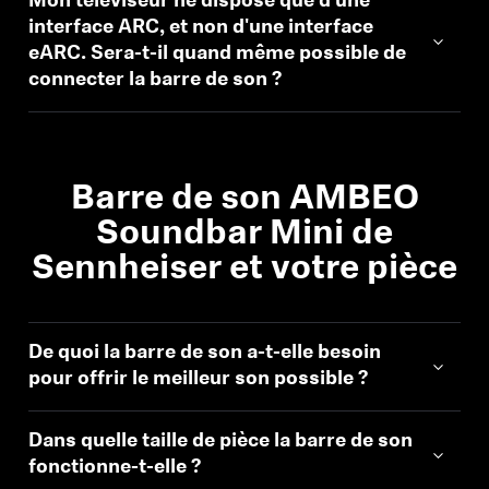
Mon téléviseur ne dispose que d'une
Barres de son et caissons de basses AMBEO
interface ARC, et non d'une interface
eARC. Sera-t-il quand même possible de
Découvrez AMBEO
connecter la barre de son ?
Pièces et accessoires AMBEO
Barre de son AMBEO
Découvrir
Soundbar Mini de
Sennheiser et votre pièce
À propos de nous
Innovations
De quoi la barre de son a-t-elle besoin
pour offrir le meilleur son possible ?
Sound Space
Dans quelle taille de pièce la barre de son
fonctionne-t-elle ?
Support