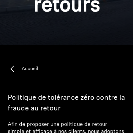
retours
Pièces et accessoires
Audition
L'audition par catégorie
Casques TV Hearing
Accueil
Ressources auditives
Pièces et accessoires Hearing d'origine
Politique de tolérance zéro contre la
fraude au retour
Barres de son
Afin de proposer une politique de retour
simple et efficace à nos clients, nous adoptons