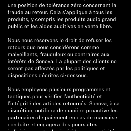
Barres de son et caissons de basses AMBEO
une position de tolérance zéro concernant la
fraude au retour. Cela s'applique à tous les
Découvrez AMBEO
produits, y compris les produits audio grand
public et les aides auditives en vente libre.
Pièces et accessoires AMBEO
Nous nous réservons le droit de refuser les
retours que nous considérons comme
malveillants, frauduleux ou contraires aux
Découvrir
intérêts de Sonova. La plupart des clients ne
seront pas affectés par les politiques et
À propos de nous
dispositions décrites ci-dessous.
Innovations
Nous employons plusieurs programmes et
tactiques pour vérifier l'authenticité et
Sound Space
l'intégrité des articles retournés. Sonova, à sa
discrétion, notifiera de manière proactive les
partenaires de paiement en cas de mauvaise
conduite et engagera des poursuites
Support